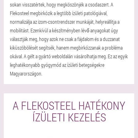
sokan visszatértek, hogy megköszönjék a csodaszert. A
Flekosteel megbirkózik a legtöbb ízületi patológiával,
normalizálja az izom-csontrendszer munkáját, helyreállítja a
mobilitást. Ezenkívül a készítményben lévő anyagokat úgy
választják meg, hogy azok ne csak a fájdalom és a duzzanat
kiküszöbölését segítsék, hanem megbirkózzanak a probléma
okával. A gélt a gyártó weboldalán vásárolhatja meg. Ez az egyik
leghatékonyabb gyógymód az ízületi betegségekre
Magyarországon.
A FLEKOSTEEL HATÉKONY
ÍZÜLETI KEZELÉS