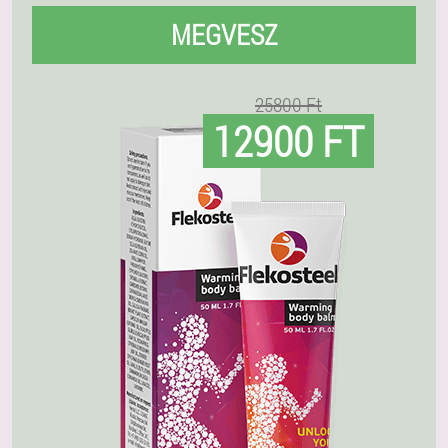
MEGVESZ
25800 Ft
12900 FT