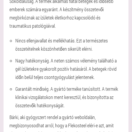
Sokoldalúság. A termék alkalmas fiatal betegek és idősebb
emberek számára egyaránt. A készítmény összetevői
megbirkóznak az ízületek életkorhoz kapcsolódó és
traumatikus patológiáival.
Nincs ellenjavallat és mellékhatás. Ezt a természetes
összetételnek köszönhetően sikerült elérni.
Nagy hatékonyság. A neten számos vélemény található a
gél ízületekre gyakorolt pozitív hatásáról. A betegek rövid
időn belül teljes csontgyógyulást jelentenek.
Garantált minőség. A gyártó terméke tanúsított. A termék
klinikai vizsgálatokon ment keresztül, és bizonyította az
összetevők hatékonyságát.
Bárki, aki gyógyszert rendel a gyártó weboldalán,
megbizonyosodhat arról, hogy a Flekosteel eléri-e azt, amit