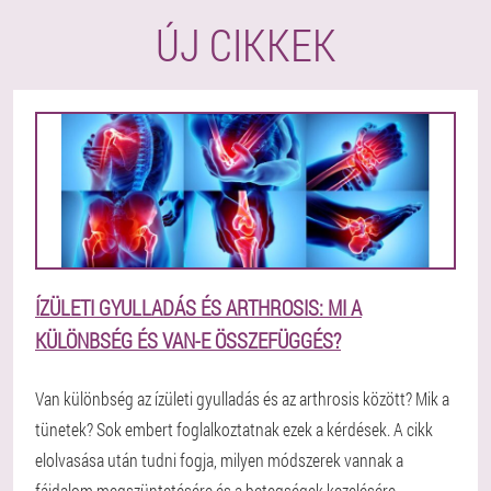
ÚJ CIKKEK
ÍZÜLETI GYULLADÁS ÉS ARTHROSIS: MI A
KÜLÖNBSÉG ÉS VAN-E ÖSSZEFÜGGÉS?
Van különbség az ízületi gyulladás és az arthrosis között? Mik a
tünetek? Sok embert foglalkoztatnak ezek a kérdések. A cikk
elolvasása után tudni fogja, milyen módszerek vannak a
fájdalom megszüntetésére és a betegségek kezelésére.