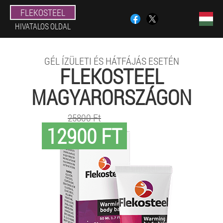
FLEKOSTEEL
HIVATALOS OLDAL
GÉL ÍZÜLETI ÉS HÁTFÁJÁS ESETÉN
FLEKOSTEEL
MAGYARORSZÁGON
25800 Ft
12900 FT