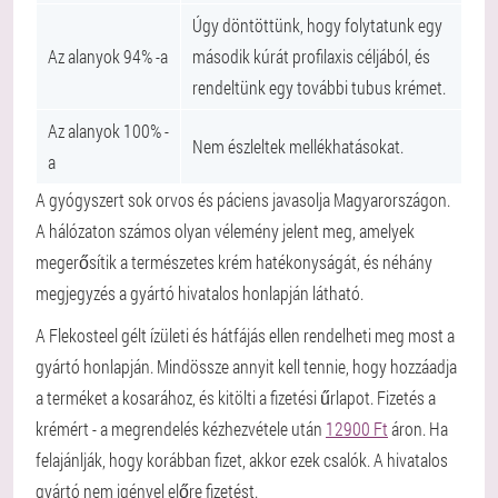
Úgy döntöttünk, hogy folytatunk egy
Az alanyok 94% -a
második kúrát profilaxis céljából, és
rendeltünk egy további tubus krémet.
Az alanyok 100% -
Nem észleltek mellékhatásokat.
a
A gyógyszert sok orvos és páciens javasolja Magyarországon.
A hálózaton számos olyan vélemény jelent meg, amelyek
megerősítik a természetes krém hatékonyságát, és néhány
megjegyzés a gyártó hivatalos honlapján látható.
A Flekosteel gélt ízületi és hátfájás ellen rendelheti meg most a
gyártó honlapján. Mindössze annyit kell tennie, hogy hozzáadja
a terméket a kosarához, és kitölti a fizetési űrlapot. Fizetés a
krémért - a megrendelés kézhezvétele után
12900 Ft
áron. Ha
felajánlják, hogy korábban fizet, akkor ezek csalók. A hivatalos
gyártó nem igényel előre fizetést.