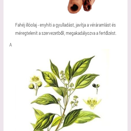
Fahéj illóolaj - enyhíti a gyulladást, javítja a véráramlást és
méregtelenít a szervezetből, megakadályozva a fertőzést.
A