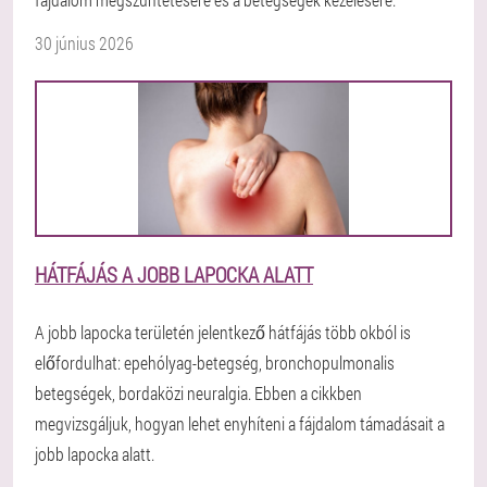
30 június 2026
HÁTFÁJÁS A JOBB LAPOCKA ALATT
A jobb lapocka területén jelentkező hátfájás több okból is
előfordulhat: epehólyag-betegség, bronchopulmonalis
betegségek, bordaközi neuralgia. Ebben a cikkben
megvizsgáljuk, hogyan lehet enyhíteni a fájdalom támadásait a
jobb lapocka alatt.