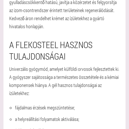
gyulladáscsökkentő hatású, javítja a közérzetet és felgyorsítja
az izom-csontrendszer érintett területeinek regenerálódását.
Kedvező áron rendelhet krémet az ízületekhez a gyártó
hivatalos honlapján.
A FLEKOSTEEL HASZNOS
TULAJDONSÁGAI
Univerzális gyógymód, amelyet külföldi orvosok fejlesztettek ki.
A gyógyszer sajátossága a természetes összetétele és a kémiai
komponensek hiánya. A gél hasznos tulajdonságai az
ízületekhez:
fájdalmas érzések megszüntetése;
a helyreállítási folyamatok aktiválása;