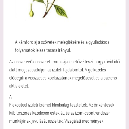
A kámforolaj a szövetek melegítésére és a gyulladásos
folyamatok lelassítására irányul.
Az összetevők összetett munkája lehetővé teszi, hogy rövid idő
alatt megszabaduljon az ízületi fájdalomtól. A gélkezelés
elősegíti a visszaesés kockázatának megelőzését és a páciens
aktív életét.
A
Flekosteel ízületi krémet klinikailag tesztelték. Az önkéntesek
kábítószeres kezelésen estek át, és az izom-csontrendszer
munkájának javulását észlelték. Vizsgálati eredmények: