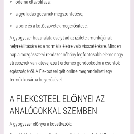
ödéma eltávolítása;
a gyulladás gócainak megszüntetése;
a porc és a kötőszövetek megerősítése.
A gyógyszer használata esélyt ad az ízületek munkájának
helyreállítására és a normális életre való visszatérésre. Minden
nap a mozgásszervi rendszer néhány legfontosabb eleme nagy
stressznek van kitéve, ezért érdemes gondoskodni a csontok
egészségéről. A Flekosteel gélt online megrendelheti egy
termék kosárba helyezésével.
A FLEKOSTEEL ELŐNYEI AZ
ANALÓGOKKAL SZEMBEN
A gyógyszer előnyei a következők: