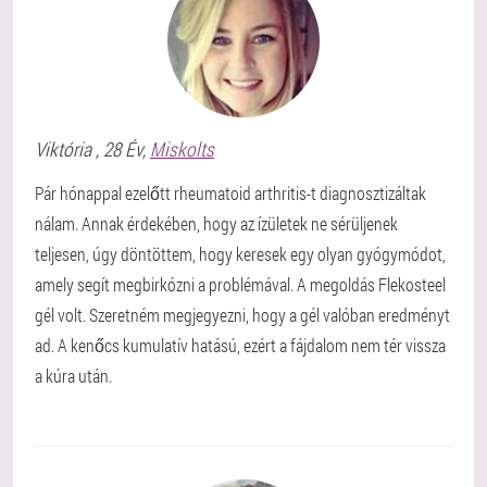
Viktória
, 28 Év,
Miskolts
Pár hónappal ezelőtt rheumatoid arthritis-t diagnosztizáltak
nálam. Annak érdekében, hogy az ízületek ne sérüljenek
teljesen, úgy döntöttem, hogy keresek egy olyan gyógymódot,
amely segít megbirkózni a problémával. A megoldás Flekosteel
gél volt. Szeretném megjegyezni, hogy a gél valóban eredményt
ad. A kenőcs kumulatív hatású, ezért a fájdalom nem tér vissza
a kúra után.