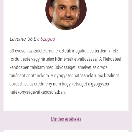
Levente
, 36 Év,
Szeged
50 évesen az ízületek már éreztetik magukat, és térdem kifelé
fordult este vagy hirtelen hőmérsékletváltozással. A Flekosteel
kenőcsben találtam meg üdvösséget, amelyet az orvos
tanácsot adott nekem. A gyógyszer hatásspektruma bizalmat
ébreszt, és az eredmény nem hagy kétséget a gyógyszer
hatékonyságával kapcsolatban.
Minden értékelés